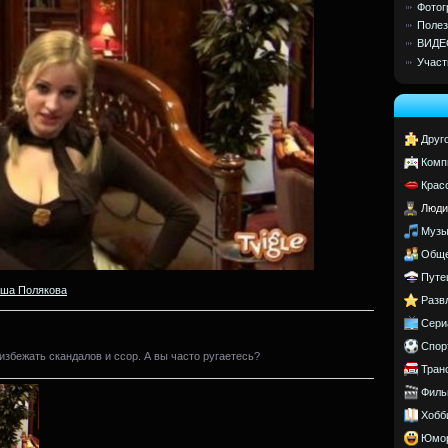
Фотог
Полез
ВИДЕ
Участ
Друг
Комп
Крас
Люди
Музы
Обще
Путе
ша Полякова
Разв
Сери
Спор
избежать скандалов и ссор. А вы часто ругаетесь?
Тран
Филь
Хобб
Юмо