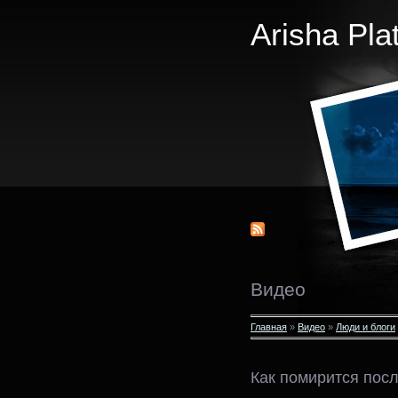
Arisha Pla
Видео
Главная
»
Видео
»
Люди и блоги
Как помирится пос