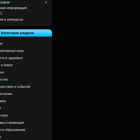
рафии
ная информация
О
ия в конкурсах
Категории раздела
ое
ьютерные игры
ота и здоровье
 и блоги
ка
ство
шествия и события
лечения
алы
т
спорт
мы и анимация
и и образование
р