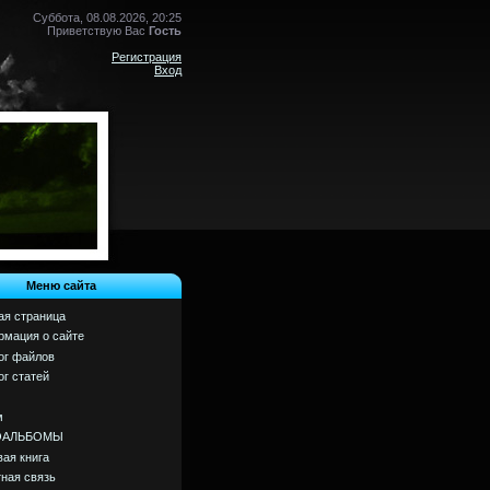
Суббота, 08.08.2026, 20:25
Приветствую Вас
Гость
Регистрация
Вход
Меню сайта
ая страница
мация о сайте
ог файлов
ог статей
м
ОАЛЬБОМЫ
вая книга
ная связь