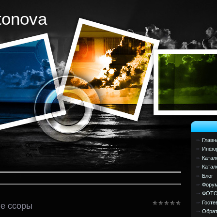
tonova
Главн
Инфор
Катал
Катал
Блог
Фору
ФОТ
Госте
ле ссоры
Обрат