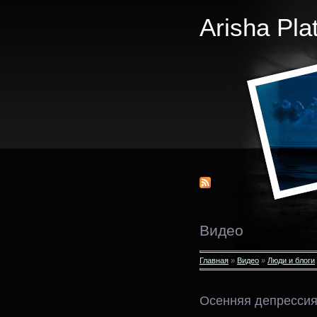
Arisha Pla
Видео
Главная
»
Видео
»
Люди и блоги
Осенняя депресси