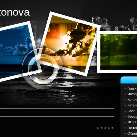
tonova
Главн
Инфор
Катал
Катал
Блог
Фору
ФОТ
Госте
я
Обрат