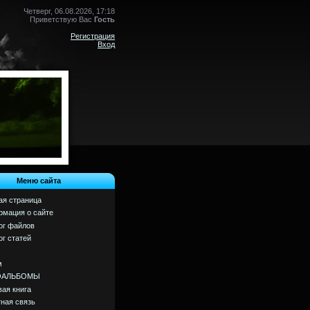
Четверг, 06.08.2026, 17:18
Приветствую Вас
Гость
Регистрация
Вход
Меню сайта
ая страница
мация о сайте
ог файлов
ог статей
м
ОАЛЬБОМЫ
вая книга
ная связь