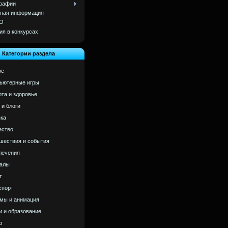
рафии
ная информация
О
ия в конкурсах
Категории раздела
ое
ьютерные игры
ота и здоровье
 и блоги
ка
ство
шествия и события
лечения
алы
т
спорт
мы и анимация
и и образование
р