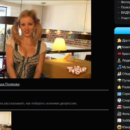
Фотог
Полез
ВИДЕ
Участ
Друг
Комп
Крас
Люди
Музы
Обще
Путе
ша Полякова
Разв
Сери
Спор
а рассказывает, как побороть осеннюю депрессию.
Тран
Филь
Хобб
Юмо