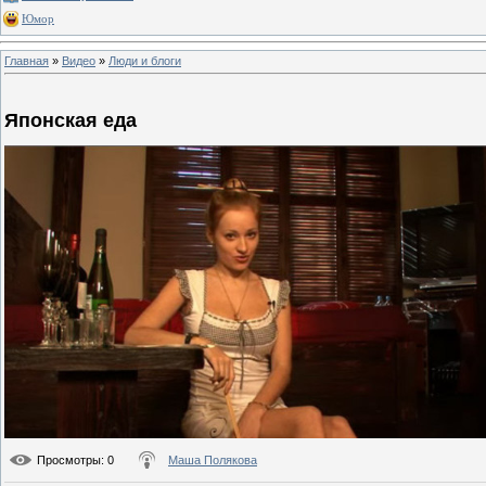
Юмор
Главная
»
Видео
»
Люди и блоги
Японская еда
Просмотры
: 0
Маша Полякова