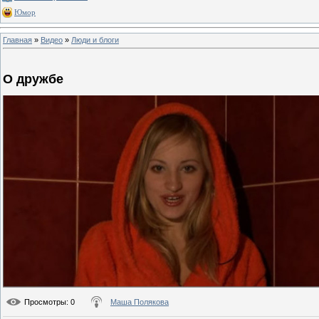
Юмор
Главная
»
Видео
»
Люди и блоги
О дружбе
Просмотры
: 0
Маша Полякова