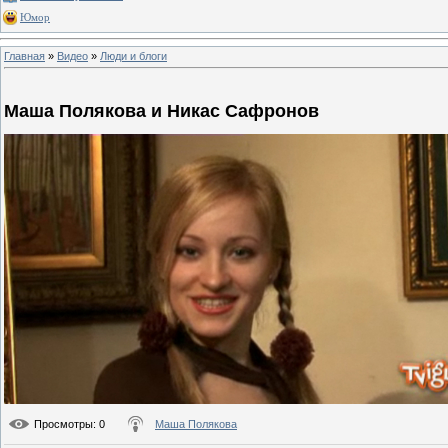
Юмор
Главная
»
Видео
»
Люди и блоги
Маша Полякова и Никас Сафронов
Просмотры
: 0
Маша Полякова