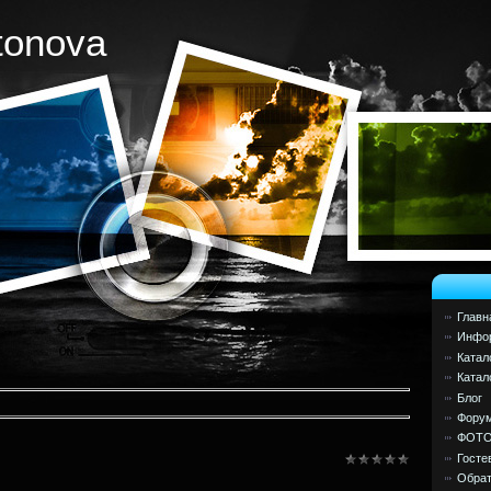
tonova
Главн
Инфор
Катал
Катал
Блог
Фору
ФОТ
Госте
Обрат