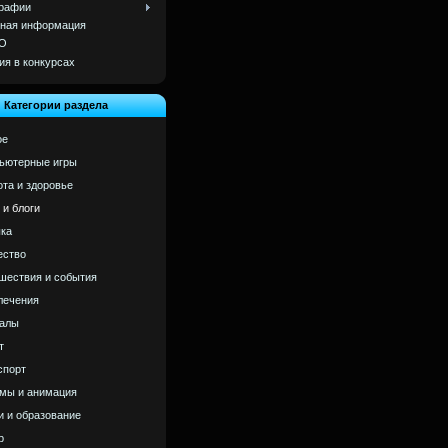
рафии
ная информация
О
ия в конкурсах
Категории раздела
ое
ьютерные игры
ота и здоровье
 и блоги
ка
ство
шествия и события
лечения
алы
т
спорт
мы и анимация
и и образование
р