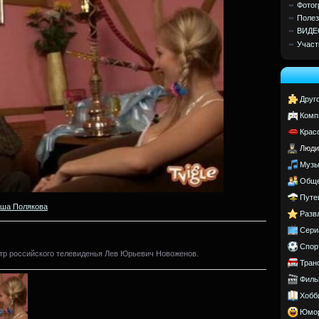
Фотог
Полез
ВИДЕ
Участ
Друг
Комп
Крас
Люди
Музы
Обще
Путе
ша Полякова
Разв
Сери
Спор
тр российского телевиденья Лев Юрьевич Новоженов.
Тран
Филь
Хобб
Юмо