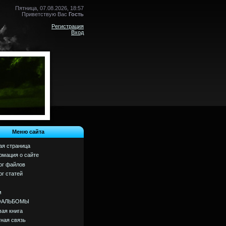
Пятница, 07.08.2026, 18:57
Приветствую Вас
Гость
Регистрация
Вход
Меню сайта
ая страница
мация о сайте
ог файлов
ог статей
м
ОАЛЬБОМЫ
вая книга
ная связь