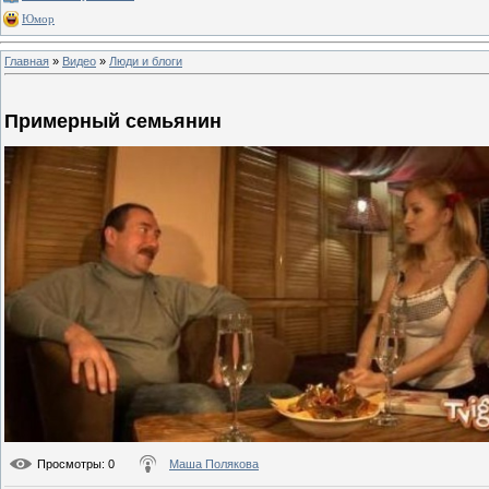
Юмор
Главная
»
Видео
»
Люди и блоги
Примерный семьянин
Просмотры
: 0
Маша Полякова