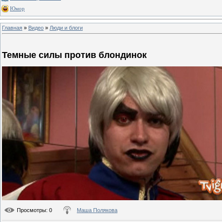
Юмор
Главная
»
Видео
»
Люди и блоги
Темные силы против блондинок
Просмотры
: 0
Маша Полякова