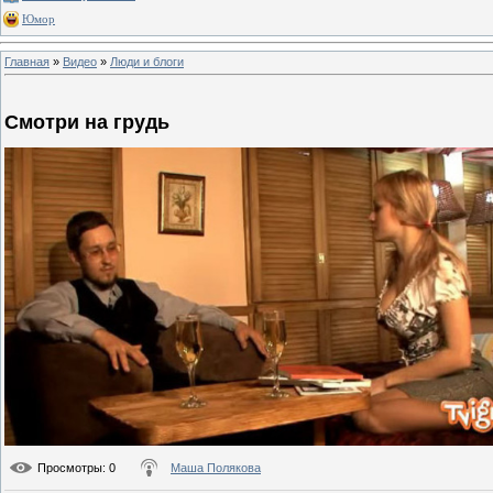
Юмор
Главная
»
Видео
»
Люди и блоги
Смотри на грудь
Просмотры
: 0
Маша Полякова