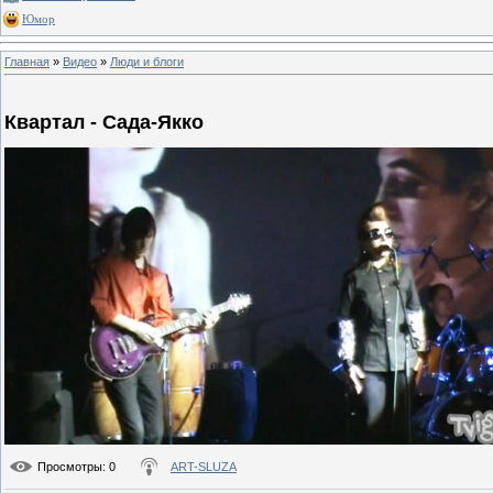
Юмор
Главная
»
Видео
»
Люди и блоги
Квартал - Сада-Якко
Просмотры
: 0
ART-SLUZA