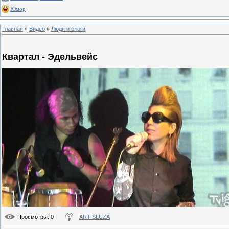
Юмор
Главная
»
Видео
»
Люди и блоги
Квартал - Эдельвейс
Просмотры
: 0
ART-SLUZA