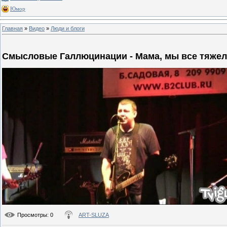
Юмор
Главная
»
Видео
»
Люди и блоги
Смысловые Галлюцинации - Мама, мы все тяжело
Просмотры
: 0
ART-SLUZA