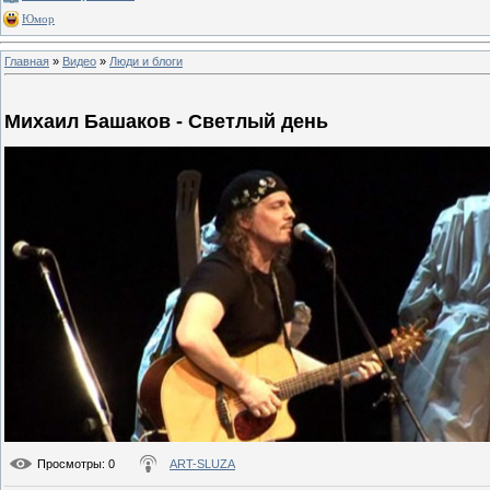
Юмор
Главная
»
Видео
»
Люди и блоги
Михаил Башаков - Светлый день
Просмотры
: 0
ART-SLUZA