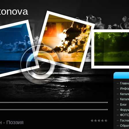
tonova
Главн
Инфор
Катал
Катал
Блог
Фору
ФОТ
Госте
 - Поэзия
Обрат