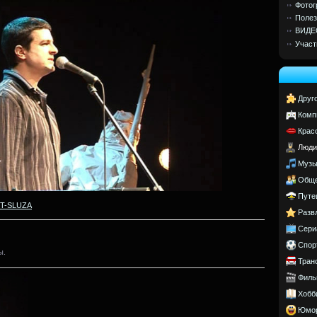
Фотог
Полез
ВИДЕ
Участ
Друг
Комп
Крас
Люди
Музы
Обще
Путе
T-SLUZA
Разв
Сери
Спор
ы.
Тран
Филь
Хобб
Юмо