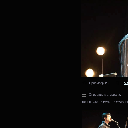
Просмотры
: 0
AR
Описание материала
:
Вечер памяти Булата Окуджав