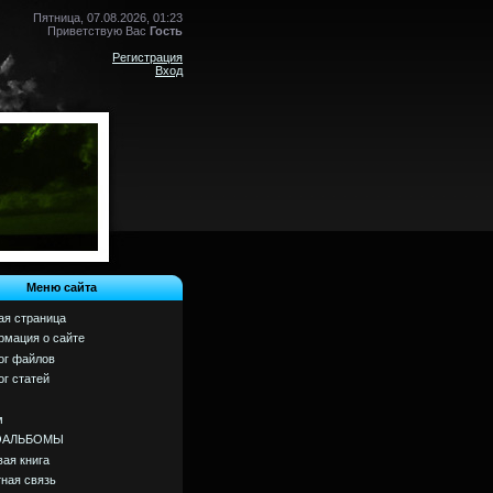
Пятница, 07.08.2026, 01:23
Приветствую Вас
Гость
Регистрация
Вход
Меню сайта
ая страница
мация о сайте
ог файлов
ог статей
м
ОАЛЬБОМЫ
вая книга
ная связь