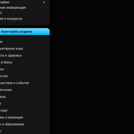
рафии
ная информация
О
ия в конкурсах
Категории раздела
ое
ьютерные игры
ота и здоровье
 и блоги
ка
ство
шествия и события
лечения
алы
т
спорт
мы и анимация
и и образование
р