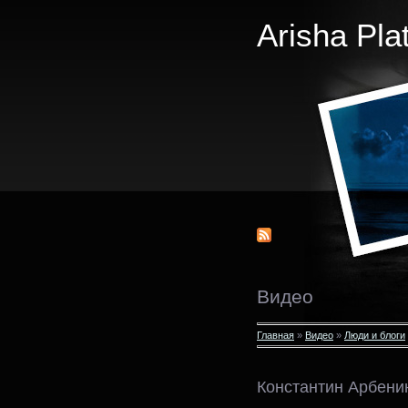
Arisha Pla
Видео
Главная
»
Видео
»
Люди и блоги
Константин Арбенин