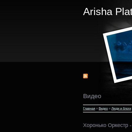
Arisha Pla
Видео
Главная
»
Видео
»
Люди и блоги
Хоронько Оркестр -