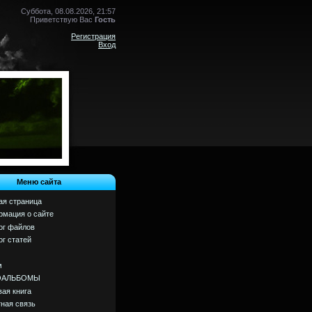
Суббота, 08.08.2026, 21:57
Приветствую Вас
Гость
Регистрация
Вход
Меню сайта
ая страница
мация о сайте
ог файлов
ог статей
м
ОАЛЬБОМЫ
вая книга
ная связь