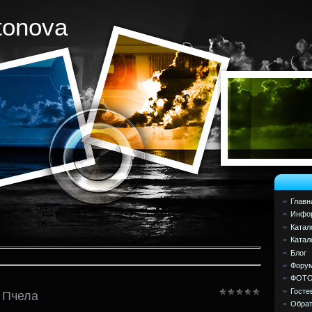
tonova
Главн
Инфор
Катал
Катал
Блог
Фору
ФОТ
Госте
 Пчела
Обрат