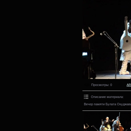
Просмотры
: 0
AR
Описание материала
:
Вечер памяти Булата Окуджавы