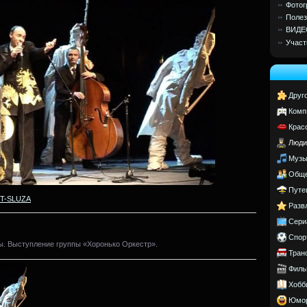
Фотог
Полез
ВИДЕ
Участ
Друг
Комп
Крас
Люди
Музы
Обще
Путе
T-SLUZA
Разв
Сери
Спор
. Выступление группы «Хоронько Оркестр».
Тран
Филь
Хобб
Юмо