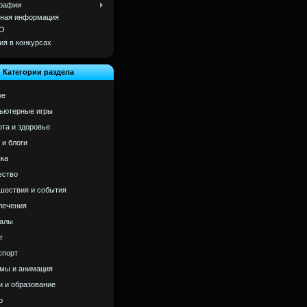
рафии
ная информация
О
ия в конкурсах
Категории раздела
ое
ьютерные игры
ота и здоровье
 и блоги
ка
ство
шествия и события
лечения
алы
т
спорт
мы и анимация
и и образование
р