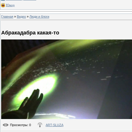
Юмор
Главная
»
Видео
»
Люди и блоги
Абракадабра какая-то
Просмотры
: 0
ART-SLUZA