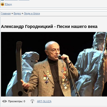
Юмор
Главная
»
Видео
»
Люди и блоги
Александр Городницкий - Песни нашего века
Просмотры
: 0
ART-SLUZA