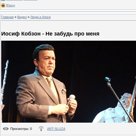
Юмор
Главная
»
Видео
»
Люди и блоги
Иосиф Кобзон - Не забудь про меня
Просмотры
: 0
ART-SLUZA