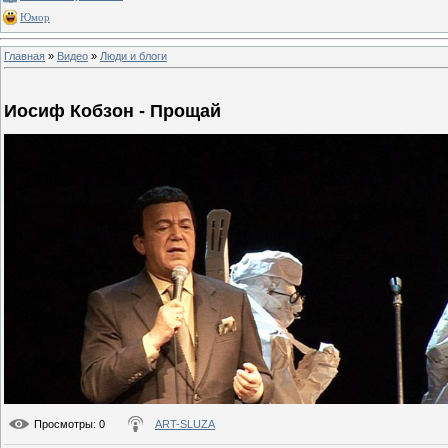
Юмор
Главная
»
Видео
»
Люди и блоги
Иосиф Кобзон - Прощай
Просмотры
: 0
ART-SLUZA