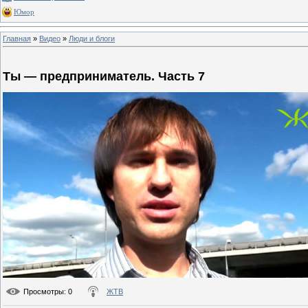
Юмор
Главная
»
Видео
»
Люди и блоги
Ты — предприниматель. Часть 7
Просмотры
: 0
ЖТВ