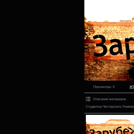
Просмотры
: 0
Ж
Описание материала
:
Студентка Честерского Универс