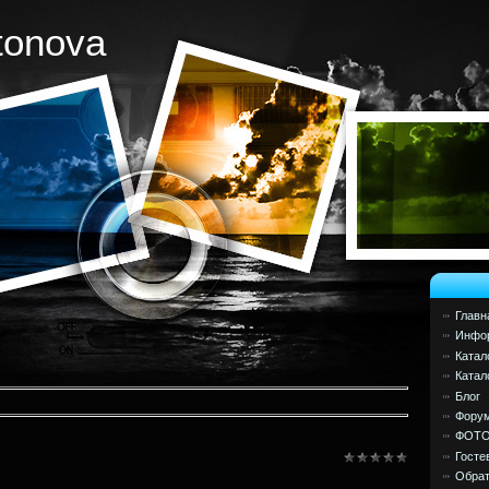
tonova
Главн
Инфор
Катал
Катал
Блог
Фору
ФОТ
Госте
Обрат