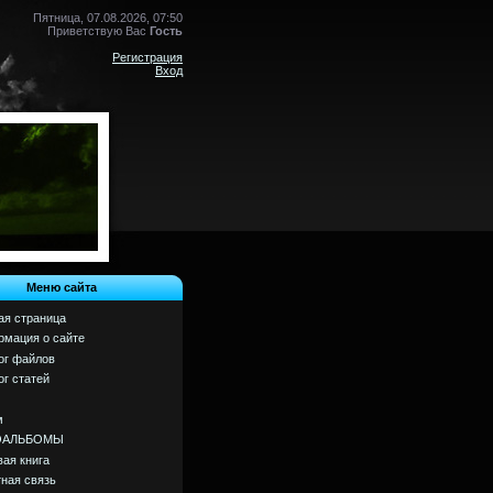
Пятница, 07.08.2026, 07:50
Приветствую Вас
Гость
Регистрация
Вход
Меню сайта
ая страница
мация о сайте
ог файлов
ог статей
м
ОАЛЬБОМЫ
вая книга
ная связь