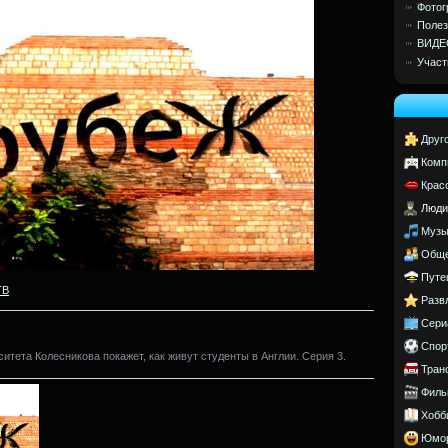
Фотог
Полез
ВИДЕ
Участ
Друг
Комп
Крас
Люди
Музы
Обще
Путе
ТВ
Разв
Сери
Спор
итета Колесникова покажет, как живут студенты в Англии. Серия 3.
Тран
Филь
Хобб
Юмо