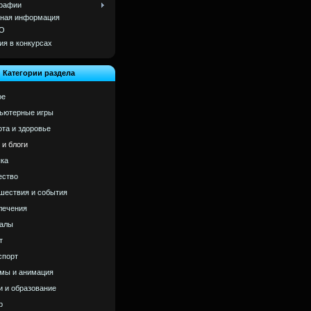
рафии
ная информация
О
ия в конкурсах
Категории раздела
ое
ьютерные игры
ота и здоровье
 и блоги
ка
ство
шествия и события
лечения
алы
т
спорт
мы и анимация
и и образование
р