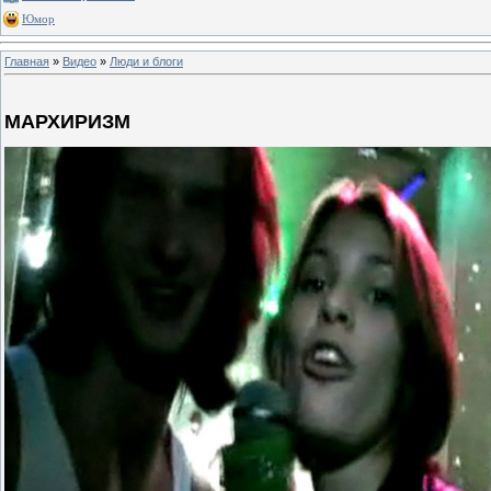
Юмор
Главная
»
Видео
»
Люди и блоги
МАРХИРИЗМ