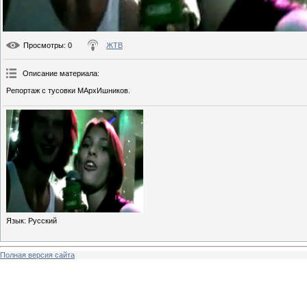
Просмотры
: 0
ЖТВ
Описание материала
:
Репортаж с тусовки МАрхИшников.
Язык
: Русский
Полная версия сайта