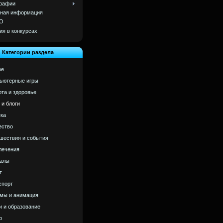
рафии
ная информация
О
ия в конкурсах
Категории раздела
ое
ьютерные игры
ота и здоровье
 и блоги
ка
ство
шествия и события
лечения
алы
т
спорт
мы и анимация
и и образование
р