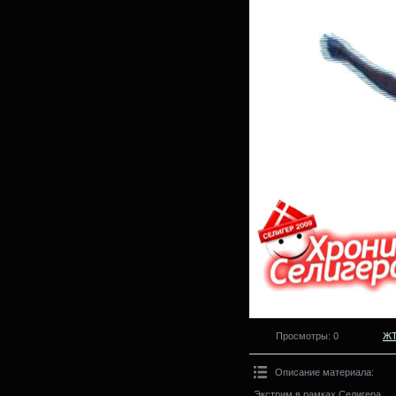
Просмотры
: 0
Ж
Описание материала
:
Экстрим в рамках Селигера.