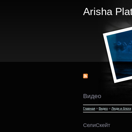
Arisha Pla
Видео
Главная
»
Видео
»
Люди и блоги
СелиСкейт