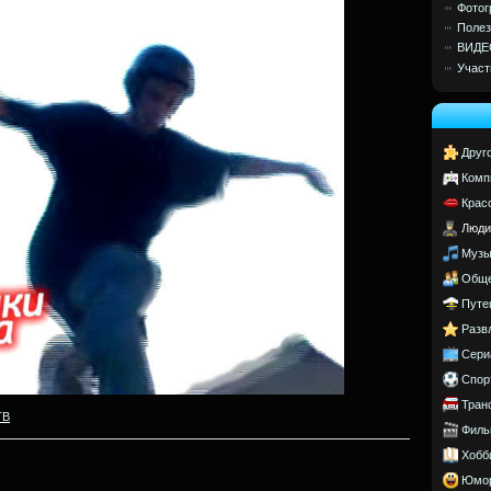
Фотог
Полез
ВИДЕ
Участ
Друг
Комп
Крас
Люди
Музы
Обще
Путе
Разв
Сери
Спор
Тран
ТВ
Филь
Хобб
Юмо