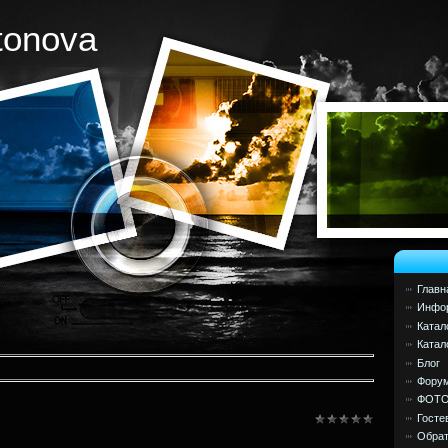
tonova
Главн
Инфор
Катал
Катал
Блог
Фору
ФОТ
Госте
Обрат