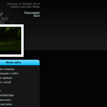
Пятница, 07.08.2026, 09:13
Приветствую Вас
Гость
Регистрация
Вход
Меню сайта
ая страница
мация о сайте
ог файлов
ог статей
м
ОАЛЬБОМЫ
вая книга
ная связь