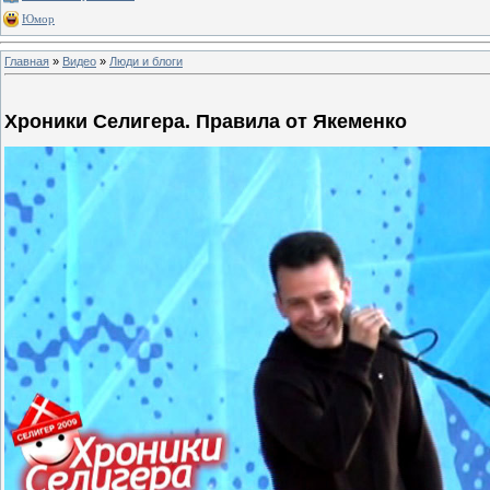
Юмор
Главная
»
Видео
»
Люди и блоги
Хроники Селигера. Правила от Якеменко