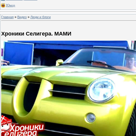
Юмор
Главная
»
Видео
»
Люди и блоги
Хроники Селигера. МАМИ