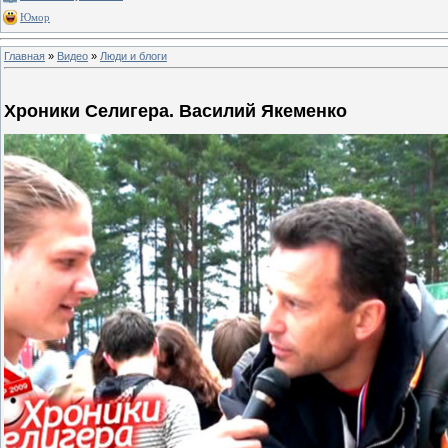
Юмор
Главная
»
Видео
»
Люди и блоги
Хроники Селигера. Василий Якеменко