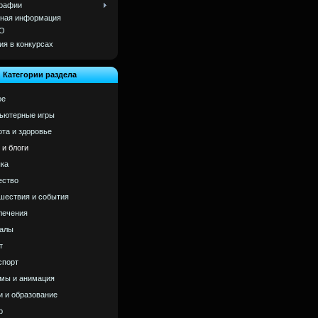
рафии
ная информация
О
ия в конкурсах
Категории раздела
ое
ьютерные игры
ота и здоровье
 и блоги
ка
ство
шествия и события
лечения
алы
т
спорт
мы и анимация
и и образование
р