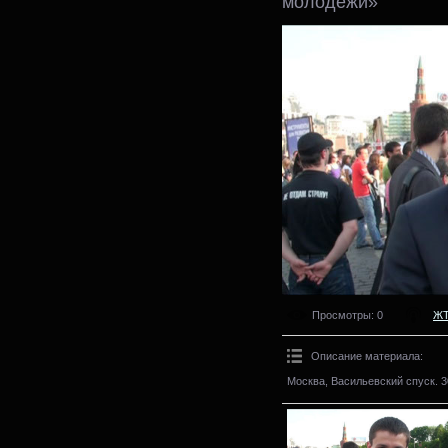
молодежи»
Просмотры
: 0
Ж
Описание материала
:
Москва, Васильевский спуск. 