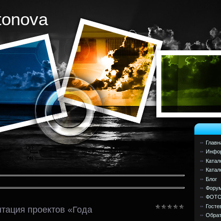
tonova
Главн
Инфор
Катал
Катал
Блог
Фору
ФОТ
Госте
тация проектов «Года
Обрат