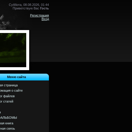
Суббота, 08.08.2026, 01:44
Приветствую Вас
Гость
Регистрация
Вход
Меню сайта
ая страница
мация о сайте
ог файлов
ог статей
м
ОАЛЬБОМЫ
вая книга
ная связь