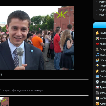
Фотог
Полез
ВИДЕ
Участ
Друг
Комп
Крас
Люди
Музы
Обще
Путе
Разв
ТВ
Сери
Спор
Тран
30 секунд эфира для всех желающих.
Филь
Хобб
Юмо