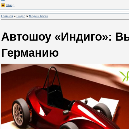
Юмор
Главная
»
Видео
»
Люди и блоги
Автошоу «Индиго»: Вы
Германию