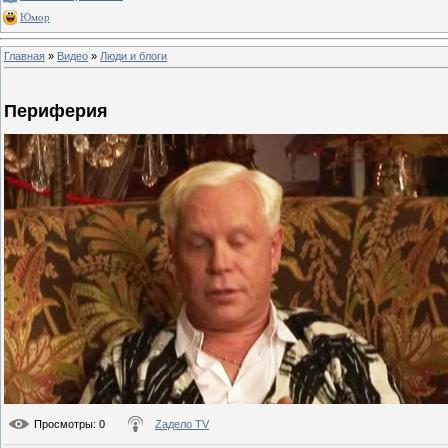
Юмор
Главная
»
Видео
»
Люди и блоги
Периферия
Просмотры
: 0
Zадело TV