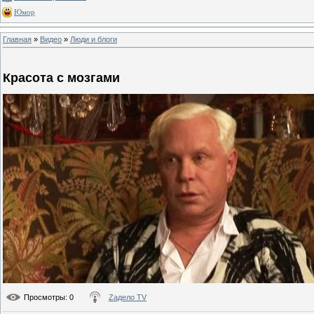
Юмор
Главная
»
Видео
»
Люди и блоги
Красота с мозгами
Просмотры
: 0
Zадело TV