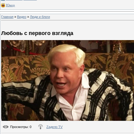
Юмор
Главная
»
Видео
»
Люди и блоги
Любовь с первого взгляда
Просмотры
: 0
Zадело TV