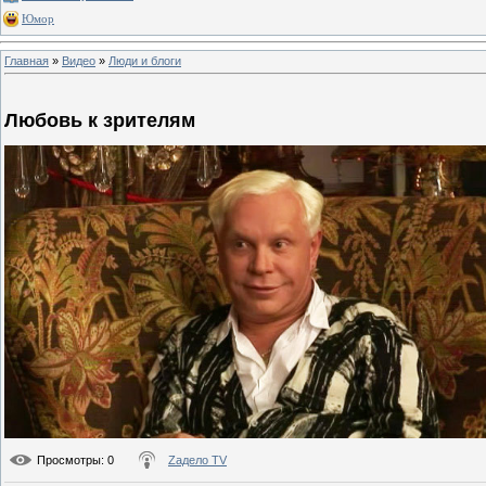
Юмор
Главная
»
Видео
»
Люди и блоги
Любовь к зрителям
Просмотры
: 0
Zадело TV