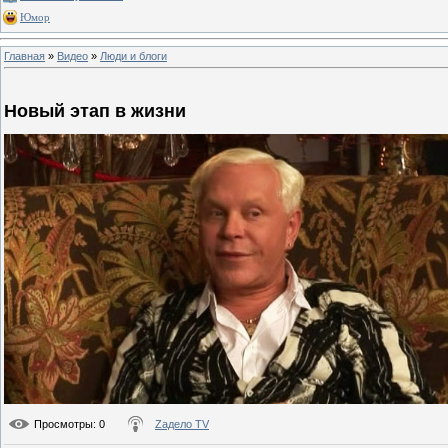
Юмор
Главная
»
Видео
»
Люди и блоги
Новый этап в жизни
Просмотры
: 0
Zадело TV