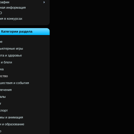
рафии
ная информация
О
ия в конкурсах
Категории раздела
ое
ьютерные игры
ота и здоровье
 и блоги
ка
ство
шествия и события
лечения
алы
т
спорт
мы и анимация
и и образование
р