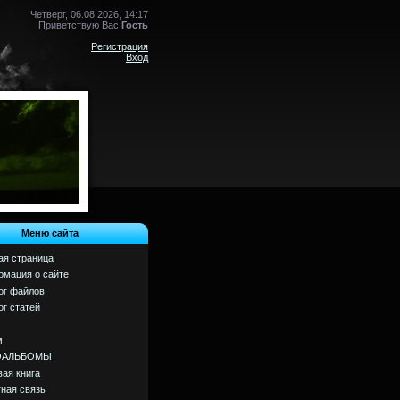
Четверг, 06.08.2026, 14:17
Приветствую Вас
Гость
Регистрация
Вход
Меню сайта
ая страница
мация о сайте
ог файлов
ог статей
м
ОАЛЬБОМЫ
вая книга
ная связь