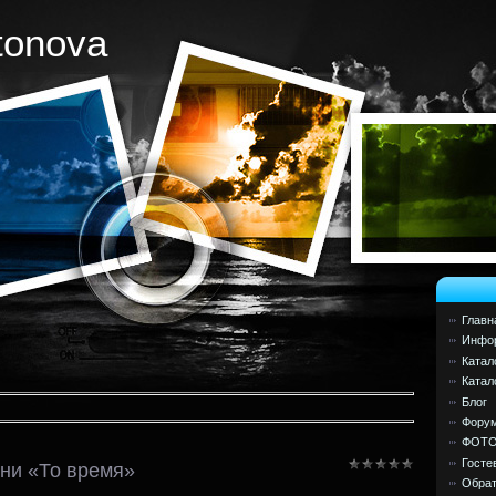
tonova
Главн
Инфор
Катал
Катал
Блог
Фору
ФОТ
Госте
ни «То время»
Обрат