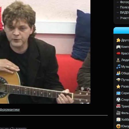
Фотог
Полез
ВИДЕ
Участ
Друг
Комп
Крас
Люди
Музы
Обще
Путе
Разв
Сери
Спор
Тран
форомантики
Филь
Хобб
Юмо
песню «То время».