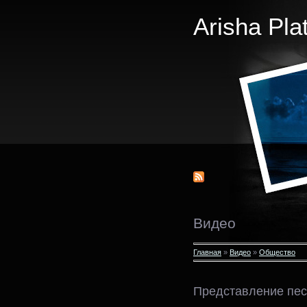
Arisha Pla
Видео
Главная
»
Видео
»
Общество
Представление пес