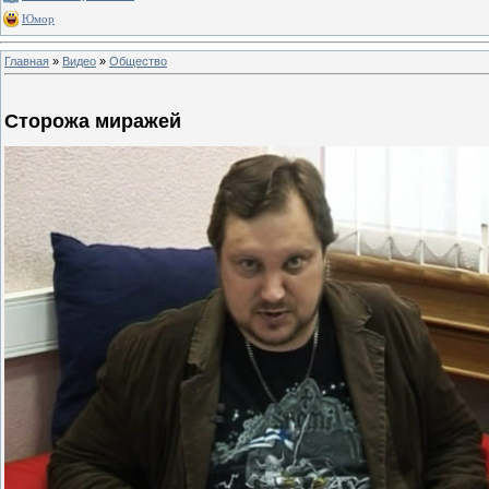
Юмор
Главная
»
Видео
»
Общество
Сторожа миражей