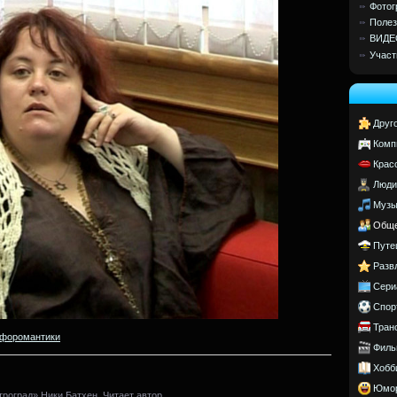
Фотог
Полез
ВИДЕ
Участ
Друг
Комп
Крас
Люди
Музы
Обще
Путе
Разв
Сери
Спор
Тран
форомантики
Филь
Хобб
Юмо
роград» Ники Батхен. Читает автор.