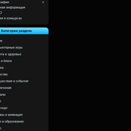
рафии
ная информация
О
ия в конкурсах
Категории раздела
ое
ьютерные игры
ота и здоровье
 и блоги
ка
ство
шествия и события
лечения
алы
т
спорт
мы и анимация
и и образование
р