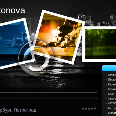
tonova
Главн
Инфор
Катал
Катал
Блог
Фору
ФОТ
Госте
рбург, Петроград
Обрат