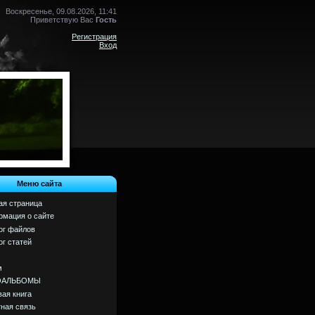
Воскресенье, 09.08.2026, 11:41
Приветствую Вас
Гость
Регистрация
Вход
Меню сайта
ая страница
мация о сайте
ог файлов
ог статей
м
ОАЛЬБОМЫ
вая книга
ная связь