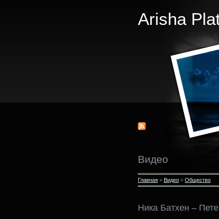
Arisha Pla
Видео
Главная
»
Видео
»
Общество
Ника Батхен – Пете