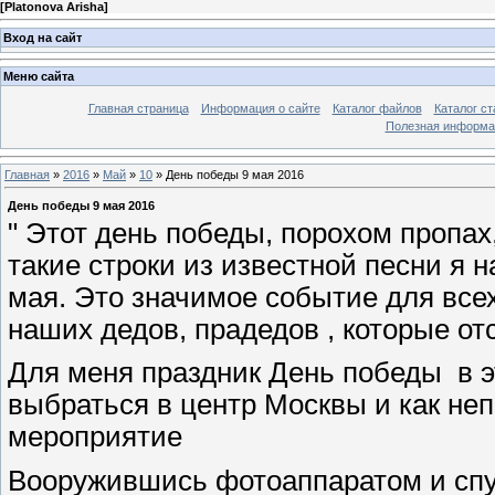
[
Platonova Arisha
]
Вход на сайт
Меню сайта
Главная страница
Информация о сайте
Каталог файлов
Каталог ст
Полезная информа
Главная
»
2016
»
Май
»
10
» День победы 9 мая 2016
День победы 9 мая 2016
" Этот день победы, порохом пропах, 
такие строки из известной песни я 
мая. Это значимое событие для всех.
наших дедов, прадедов , которые от
Для меня праздник День победы в 
выбраться в центр Москвы и как не
мероприятие
Вооружившись фотоаппаратом и cпус