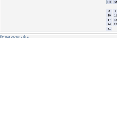
Пн
Вт
3
4
10
11
17
18
24
25
31
Полная версия сайта