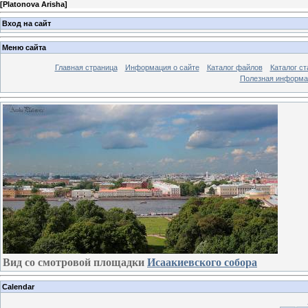
[
Platonova Arisha
]
Вход на сайт
Меню сайта
Главная страница
Информация о сайте
Каталог файлов
Каталог ст
Полезная информа
Вид со смотровой площадки
Исаакиевского собора
Calendar