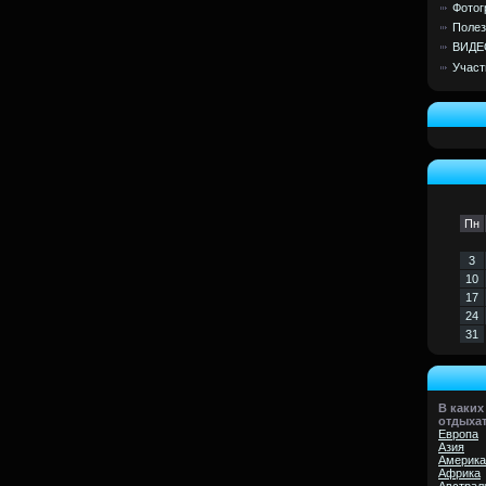
Фотог
Полез
ВИДЕ
Участ
Пн
3
10
17
24
31
В каких
отдыха
Европа
Азия
Америка
Африка