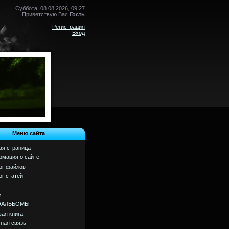
Суббота, 08.08.2026, 09:27
Приветствую Вас
Гость
Регистрация
Вход
Меню сайта
ая страница
мация о сайте
ог файлов
ог статей
м
ОАЛЬБОМЫ
вая книга
ная связь