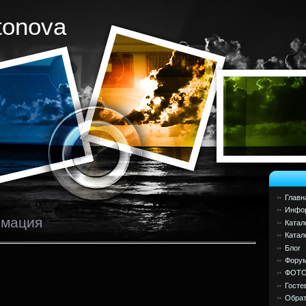
tonova
Главн
Инфор
рмация
Катал
Катал
Блог
Фору
ФОТ
Госте
Обрат