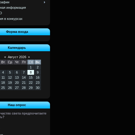
рафии
ная информация
О
ия в конкурсах
Форма входа
Календарь
«
Август 2026
»
Вт
Ср
Чт
Пт
Сб
Вс
1
2
4
5
6
7
8
9
11
12
13
14
15
16
18
19
20
21
22
23
25
26
27
28
29
30
Наш опрос
 частях света предпочитаете
ть?