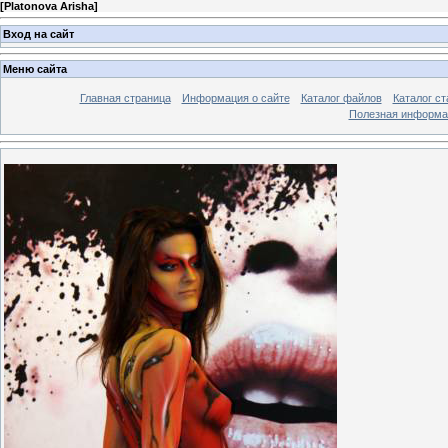
[
Platonova Arisha
]
Вход на сайт
Меню сайта
Главная страница
Информация о сайте
Каталог файлов
Каталог ст
Полезная информа