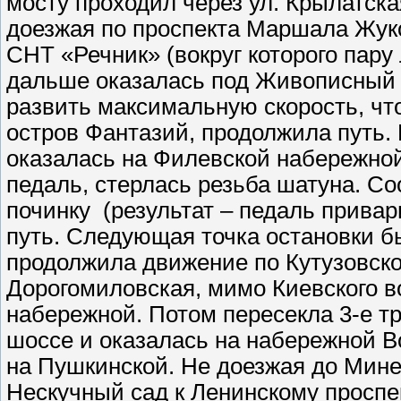
мосту проходил через ул. Крылатска
доезжая по проспекта Маршала Жуко
СНТ «Речник» (вокруг которого пару 
дальше оказалась под Живописный 
развить максимальную скорость, чт
остров Фантазий, продолжила путь.
оказалась на Филевской набережной
педаль, стерлась резьба шатуна. Со
починку (результат – педаль привар
путь. Следующая точка остановки бы
продолжила движение по Кутузовско
Дорогомиловская, мимо Киевского в
набережной. Потом пересекла 3-е т
шоссе и оказалась на набережной В
на Пушкинской. Не доезжая до Мине
Нескучный сад к Ленинскому проспе