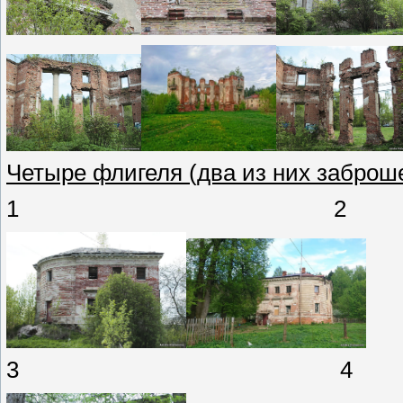
Четыре флигеля (два из них заброше
1 2
3 4