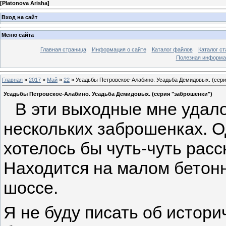
[
Platonova Arisha
]
Вход на сайт
Меню сайта
Главная страница
Информация о сайте
Каталог файлов
Каталог ст
Полезная информа
Главная
»
2017
»
Май
»
22
» Усадьбы Петровское-Алабино. Усадьба Демидовых. (сери
Усадьбы Петровское-Алабино. Усадьба Демидовых. (серия "заброшенки")
В эти выходные мне удало
нескольких заброшенках. О
хотелось бы чуть-чуть расс
Находится на малом бетонн
шоссе.
Я не буду писать об истори