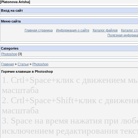
[
Platonova Arisha
]
Вход на сайт
Меню сайта
Главная страница
Информация о сайте
Каталог файлов
Каталог ст
Полезная информа
Categories
Photoshop
[3]
Главная
»
Статьи
»
Photoshop
Горячие клавиши в Photoshop
1. Crtl+Space+клик с движением м
масштаба
2. Crtl+Space+Shift+клик с движе
масштаба
3. Space на время нажатия при лю
исключением редактирования текст