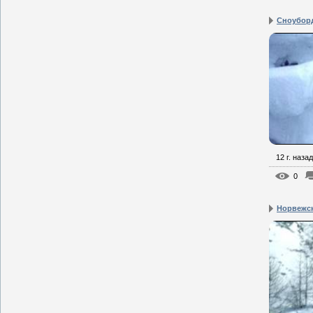
Сноуборд
12 г. назад
0
Норвежс