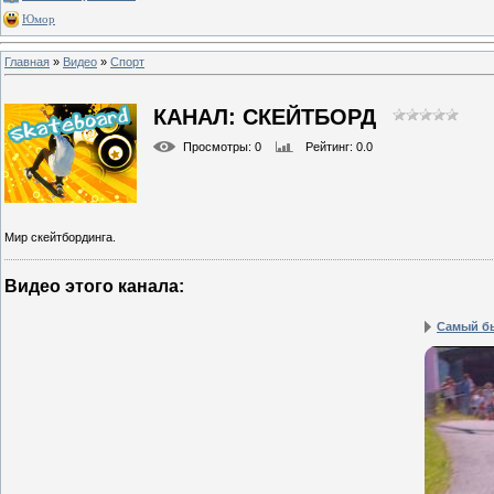
Юмор
Главная
»
Видео
»
Спорт
КАНАЛ: СКЕЙТБОРД
Просмотры
: 0
Рейтинг
: 0.0
Мир скейтбординга.
Видео этого канала
:
Самый б