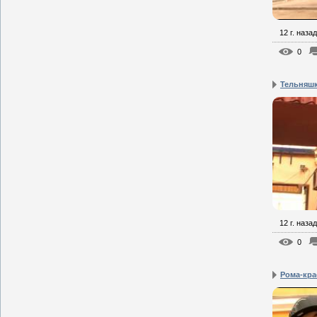
12 г. назад
0
Тельняш
12 г. назад
0
Рома-кра