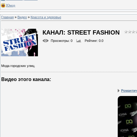
Юмор
Главная
»
Видео
»
Красота и здоровье
КАНАЛ: STREET FASHION
Просмотры
: 0
Рейтинг
: 0.0
Мода городских улиц.
Видео этого канала
:
Романтич