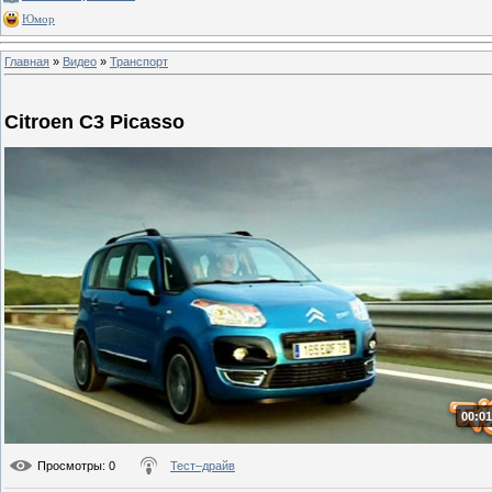
Юмор
Главная
»
Видео
»
Транспорт
Citroen C3 Picasso
00:01
Просмотры
: 0
Тест–драйв