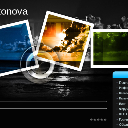
tonova
Главн
Инфор
Катал
Катал
Блог
Фору
ФОТ
Госте
Обрат