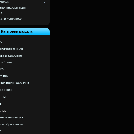
рафии
ная информация
О
ия в конкурсах
Категории раздела
ое
ьютерные игры
ота и здоровье
 и блоги
ка
ство
шествия и события
лечения
алы
т
спорт
мы и анимация
и и образование
р