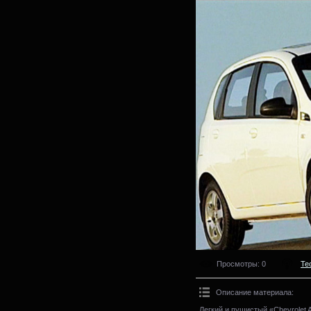
Просмотры
: 0
Те
Описание материала
:
Легкий и пушистый «Chevrolet 