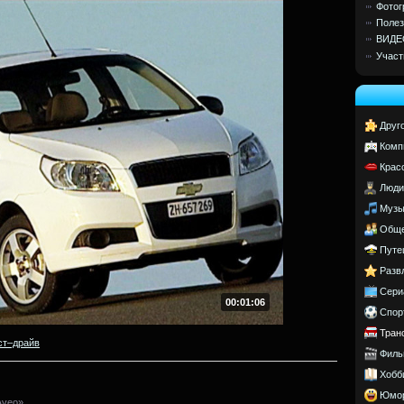
Фотог
Полез
ВИДЕ
Участ
Друг
Комп
Крас
Люди
Музы
Обще
Путе
Разв
Сери
00:01:06
Спор
Тран
ст–драйв
Филь
Хобб
Юмо
Aveo».