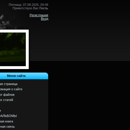
Пятница, 07.08.2026, 09:48
Приветствую Вас
Гость
Регистрация
Вход
Меню сайта
ая страница
мация о сайте
ог файлов
ог статей
м
ОАЛЬБОМЫ
вая книга
ная связь