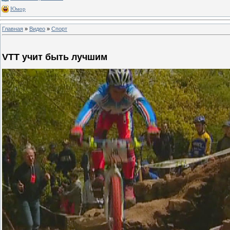
Юмор
Главная
»
Видео
»
Спорт
VTT учит быть лучшим