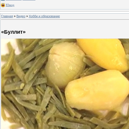
Юмор
Главная
»
Видео
»
Хобби и образование
«Буллит»